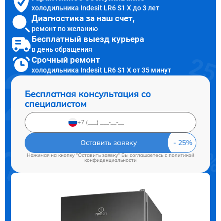
холодильника Indesit LR6 S1 X до 3 лет
Диагностика за наш счет,
ремонт по желанию
Бесплатный выезд курьера
в день обращения
Срочный ремонт
холодильника Indesit LR6 S1 X от 35 минут
Бесплатная консультация со
специалистом
Оставить заявку
Нажимая на кнопку "Оставить заявку" Вы соглашаетесь c
политикой
конфиденциальности