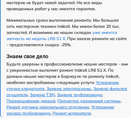
мастеров не будет новой задачей. На все виды
проведенных работ у нас имеется гарантия.
Минимальные сроки выполнения ремонта. Мы большая
сеть мастерских техники Indesit. Мы имеем более 20 тыс.
запчастей. И возможно на наших складах
уже имеется
запчасть на модель LR6 S1 X
. При заказе ремонта на сайте
- предоставляется скидка -25%.
Знаем свое дело
Будьте уверены в профессионализме наших мастеров - они
с уверенностью выполнят ремонт Indesit LR6 S1 X. По
данным наших мастеров в Барнауле по ремонту Indesit,
наиболее востребованы следующие услуги:
Устранение
утечки хладагента
,
Замена электросхемы
,
Замена фильтра
осушителя
,
Замена ТЭН
,
Замена трубопровода
,
Перевешивание дверей
,
Прочистка дренажной системы
,
Ремонт датчика морозильного отделения
,
Устранение
засора трубопровода
,
Ремонт испарителя
.