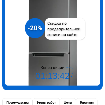
Скидка по
-20%
предварительной
записи на сайте
Цены на ремонт
Конец акции
01:13:40
Преимущества
Этапы работ
Цены
Гарантия
М