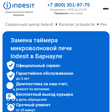
+7 (800) 301-97-75
Ежедневно с 9:00 до 21:00
Сервисный центр Indesit
в
Позвонить
мне утром
Барнауле
Сервисный центр Indesit
Каталог устройств
Ремон
Замена таймера
микроволновой печи
Indesit в Барнауле
Официальный сервис
Гарантийное обслуживание
до 3 лет
Диагностика за наш счет,
ремонт по желанию
Бесплатный выезд курьера
в день обращения
Срочный ремонт
от 35 минут