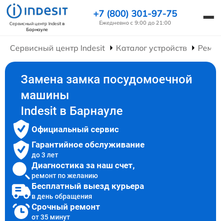
+7 (800) 301-97-75
Ежедневно с 9:00 до 21:00
Сервисный центр Indesit
в
Барнауле
Сервисный центр Indesit
Каталог устройств
Ремо
Замена замка посудомоечной
машины
Indesit в Барнауле
Официальный сервис
Гарантийное обслуживание
до 3 лет
Диагностика за наш счет,
ремонт по желанию
Бесплатный выезд курьера
в день обращения
Срочный ремонт
от 35 минут