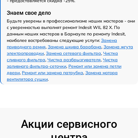
- предоставляется скидка -25%.
Знаем свое дело
Будьте уверены в профессионализме наших мастеров - они
с уверенностью выполнят ремонт Indesit WIL 82 X. По
данным наших мастеров в Барнауле по ремонту Indesit,
наиболее востребованы следующие услуги:
Замена
приводного ремня
,
Замена шкива барабана
,
Замена жгута
электропроводки
,
Замена сетевого фильтра
,
Чистка
сливного фильтра
,
Чистка разбрызгивателя
,
Чистка
заливного фильтра-сеточки
,
Ремонт или замена петли
двери
,
Ремонт или замена патрубка
,
Замена мотора
вентилятора сушки
.
Акции сервисного
центра