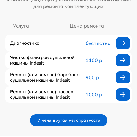
для ремонта комплектующих
Услуга
Цена ремонта
Диагностика
бесплатно
Чистка фильтров сушильной
1100 р
машины Indesit
Ремонт (или замена) барабана
900 р
сушильной машины Indesit
Ремонт (или замена) насоса
1000 р
сушильной машины Indesit
У меня другая неисправность